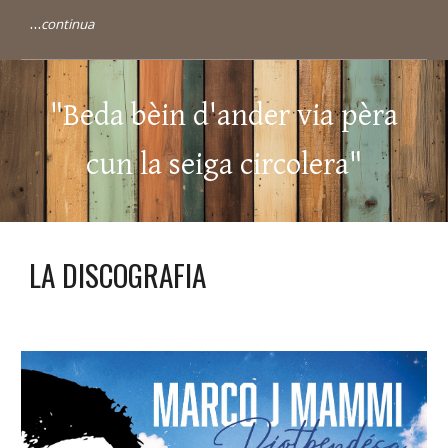
...
continua
"Beda bèin d'ander via pèra
cun la seiga circolera"
LA DISCOGRAFIA